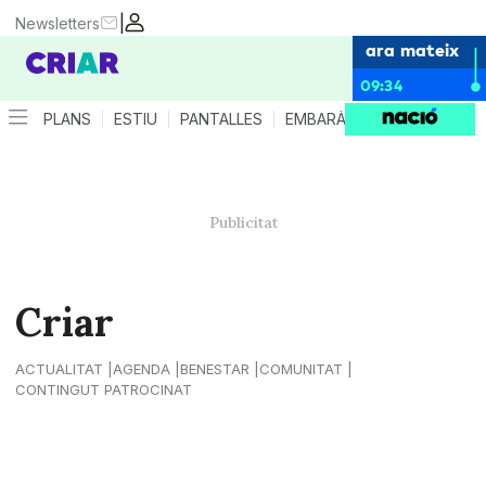
|
Newsletters
ara mateix
09:34
PLANS
ESTIU
PANTALLES
EMBARÀS
CRIANÇA
ES
Criar
ACTUALITAT
AGENDA
BENESTAR
COMUNITAT
CONTINGUT PATROCINAT