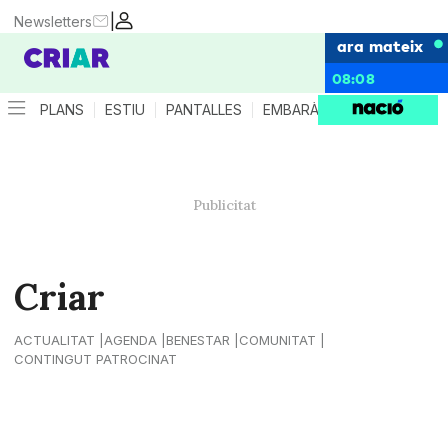
|
Newsletters
ara mateix
08:08
PLANS
ESTIU
PANTALLES
EMBARÀS
CRIANÇA
ES
Criar
ACTUALITAT
AGENDA
BENESTAR
COMUNITAT
CONTINGUT PATROCINAT