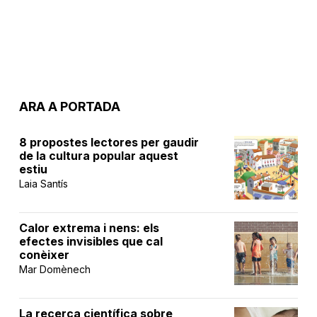
ARA A PORTADA
8 propostes lectores per gaudir
de la cultura popular aquest
estiu
Laia Santís
Calor extrema i nens: els
efectes invisibles que cal
conèixer
Mar Domènech
La recerca científica sobre