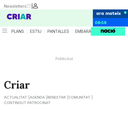
|
Newsletters
ara mateix
08:58
PLANS
ESTIU
PANTALLES
EMBARÀS
CRIANÇA
ES
Criar
ACTUALITAT
AGENDA
BENESTAR
COMUNITAT
CONTINGUT PATROCINAT