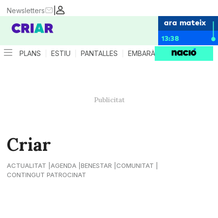
|
Newsletters
ara mateix
13:38
PLANS
ESTIU
PANTALLES
EMBARÀS
CRIANÇA
ES
Criar
ACTUALITAT
AGENDA
BENESTAR
COMUNITAT
CONTINGUT PATROCINAT