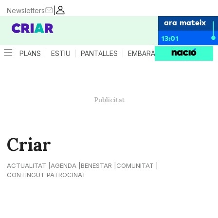
|
Newsletters
ara mateix
13:01
PLANS
ESTIU
PANTALLES
EMBARÀS
CRIANÇA
ES
Criar
ACTUALITAT
AGENDA
BENESTAR
COMUNITAT
CONTINGUT PATROCINAT