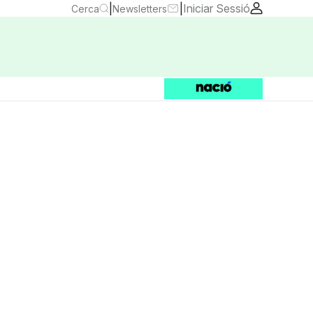
|
|
Iniciar Sessió
Cerca
Newsletters