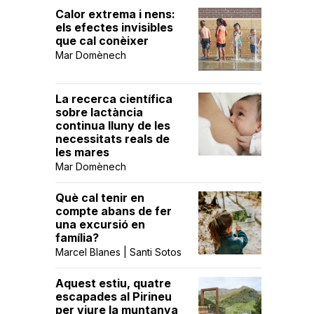
Calor extrema i nens:
els efectes invisibles
que cal conèixer
Mar Domènech
La recerca científica
sobre lactància
continua lluny de les
necessitats reals de
les mares
Mar Domènech
Què cal tenir en
compte abans de fer
una excursió en
família?
Marcel Blanes | Santi Sotos
Aquest estiu, quatre
escapades al Pirineu
per viure la muntanya