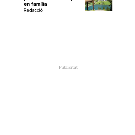
en família
Redacció