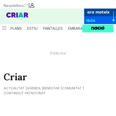
|
Newsletters
ara mateix
16:24
PLANS
ESTIU
PANTALLES
EMBARÀS
CRIANÇA
ES
Criar
ACTUALITAT
AGENDA
BENESTAR
COMUNITAT
CONTINGUT PATROCINAT