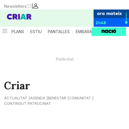
|
Newsletters
ara mateix
21:48
PLANS
ESTIU
PANTALLES
EMBARÀS
CRIANÇA
ES
Criar
ACTUALITAT
AGENDA
BENESTAR
COMUNITAT
CONTINGUT PATROCINAT