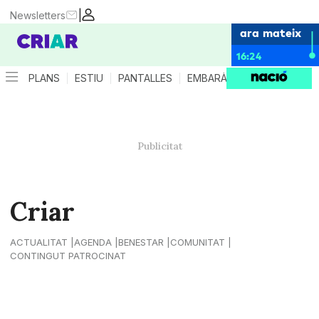
|
Newsletters
ara mateix
16:24
PLANS
ESTIU
PANTALLES
EMBARÀS
CRIANÇA
ES
Criar
ACTUALITAT
AGENDA
BENESTAR
COMUNITAT
CONTINGUT PATROCINAT