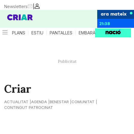
|
Newsletters
ara mateix
21:38
PLANS
ESTIU
PANTALLES
EMBARÀS
CRIANÇA
ES
Criar
ACTUALITAT
AGENDA
BENESTAR
COMUNITAT
CONTINGUT PATROCINAT