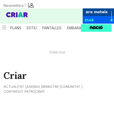
|
Newsletters
ara mateix
21:48
PLANS
ESTIU
PANTALLES
EMBARÀS
CRIANÇA
ES
Criar
ACTUALITAT
AGENDA
BENESTAR
COMUNITAT
CONTINGUT PATROCINAT