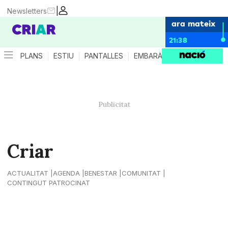
|
Newsletters
ara mateix
21:38
PLANS
ESTIU
PANTALLES
EMBARÀS
CRIANÇA
ES
Criar
ACTUALITAT
AGENDA
BENESTAR
COMUNITAT
CONTINGUT PATROCINAT