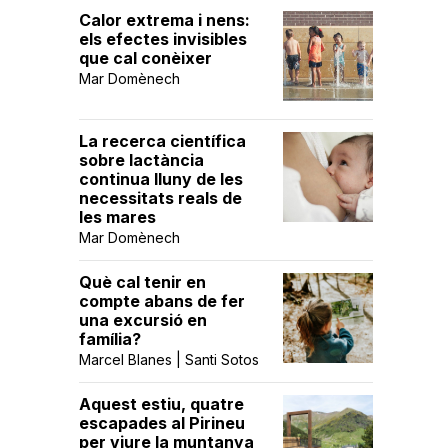
Calor extrema i nens:
els efectes invisibles
que cal conèixer
Mar Domènech
La recerca científica
sobre lactància
continua lluny de les
necessitats reals de
les mares
Mar Domènech
Què cal tenir en
compte abans de fer
una excursió en
família?
Marcel Blanes | Santi Sotos
Aquest estiu, quatre
escapades al Pirineu
per viure la muntanya