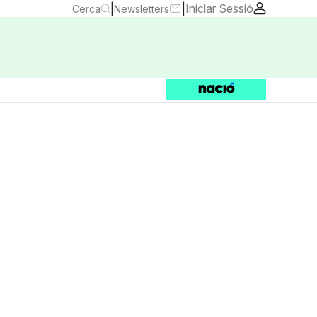
|
|
Iniciar Sessió
Cerca
Newsletters