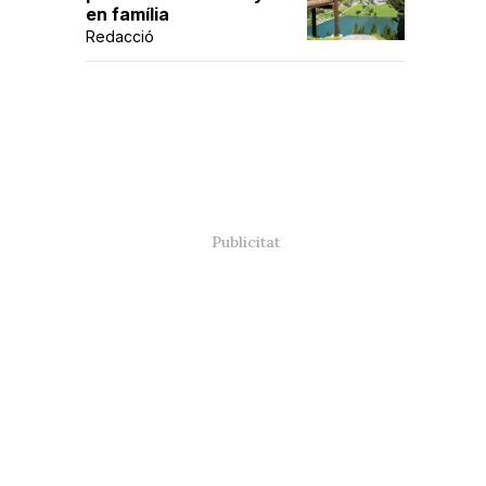
en família
Redacció