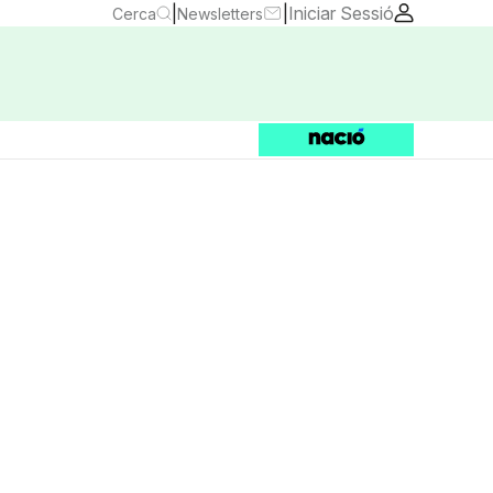
|
|
Iniciar Sessió
Cerca
Newsletters