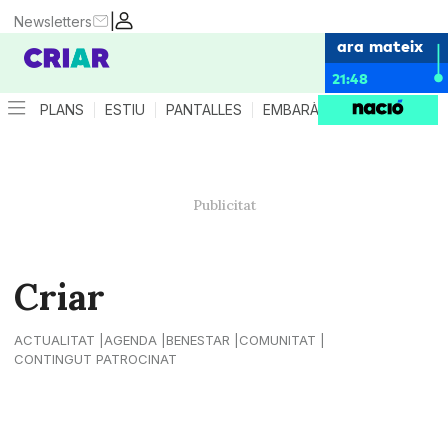
|
Newsletters
ara mateix
21:48
PLANS
ESTIU
PANTALLES
EMBARÀS
CRIANÇA
ES
Criar
ACTUALITAT
AGENDA
BENESTAR
COMUNITAT
CONTINGUT PATROCINAT