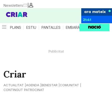
|
Newsletters
ara mateix
21:41
PLANS
ESTIU
PANTALLES
EMBARÀS
CRIANÇA
ES
Criar
ACTUALITAT
AGENDA
BENESTAR
COMUNITAT
CONTINGUT PATROCINAT