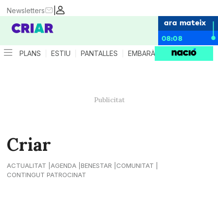
|
Newsletters
ara mateix
08:08
PLANS
ESTIU
PANTALLES
EMBARÀS
CRIANÇA
ES
Criar
ACTUALITAT
AGENDA
BENESTAR
COMUNITAT
CONTINGUT PATROCINAT