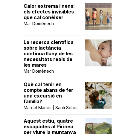
Calor extrema i nens:
els efectes invisibles
que cal conèixer
Mar Domènech
La recerca científica
sobre lactància
continua lluny de les
necessitats reals de
les mares
Mar Domènech
Què cal tenir en
compte abans de fer
una excursió en
família?
Marcel Blanes | Santi Sotos
Aquest estiu, quatre
escapades al Pirineu
per viure la muntanya