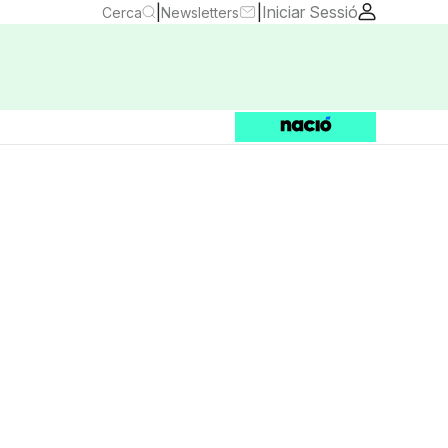
|
|
Iniciar Sessió
Cerca
Newsletters