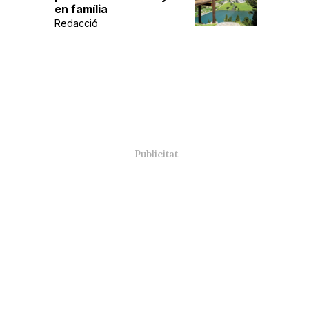
en família
Redacció