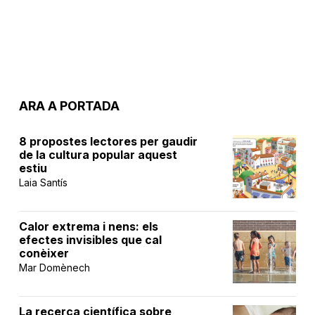
ARA A PORTADA
8 propostes lectores per gaudir
de la cultura popular aquest
estiu
Laia Santís
Calor extrema i nens: els
efectes invisibles que cal
conèixer
Mar Domènech
La recerca científica sobre