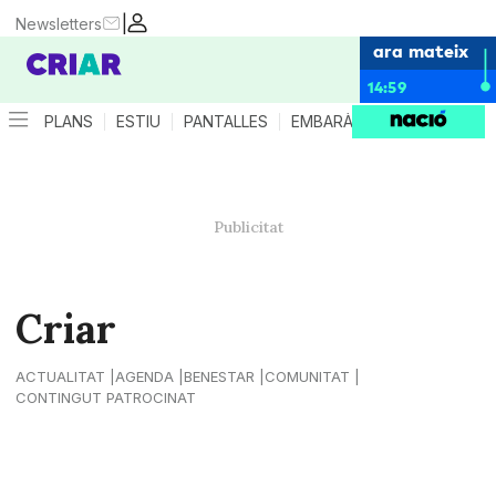
|
Newsletters
ara mateix
14:59
PLANS
ESTIU
PANTALLES
EMBARÀS
CRIANÇA
ES
Criar
ACTUALITAT
AGENDA
BENESTAR
COMUNITAT
CONTINGUT PATROCINAT