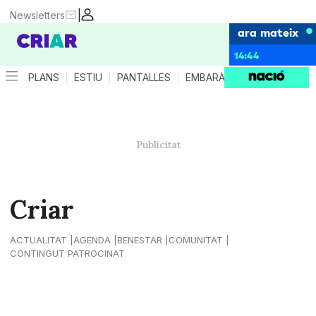
|
Newsletters
ara mateix
14:44
PLANS
ESTIU
PANTALLES
EMBARÀS
CRIANÇA
ES
Criar
ACTUALITAT
AGENDA
BENESTAR
COMUNITAT
CONTINGUT PATROCINAT