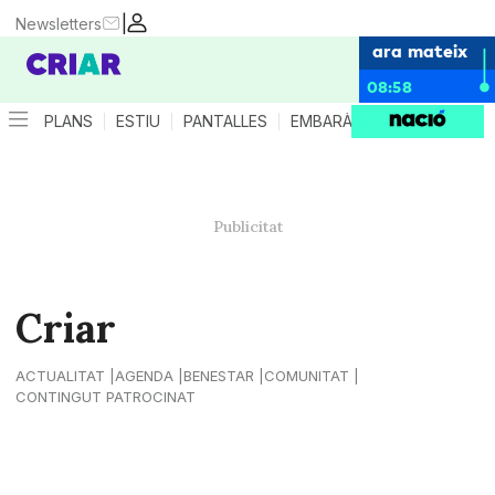
|
Newsletters
ara mateix
08:58
PLANS
ESTIU
PANTALLES
EMBARÀS
CRIANÇA
ES
Criar
ACTUALITAT
AGENDA
BENESTAR
COMUNITAT
CONTINGUT PATROCINAT