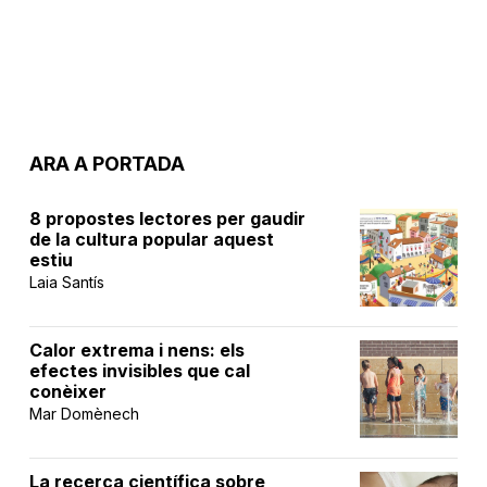
ARA A PORTADA
8 propostes lectores per gaudir
de la cultura popular aquest
estiu
Laia Santís
Calor extrema i nens: els
efectes invisibles que cal
conèixer
Mar Domènech
La recerca científica sobre