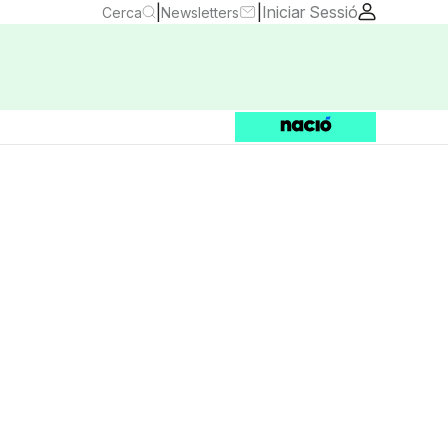
|
|
Iniciar Sessió
Cerca
Newsletters