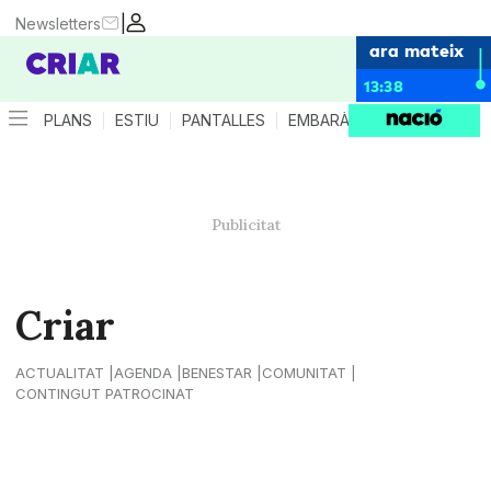
|
Newsletters
ara mateix
13:38
PLANS
ESTIU
PANTALLES
EMBARÀS
CRIANÇA
ES
Criar
ACTUALITAT
AGENDA
BENESTAR
COMUNITAT
CONTINGUT PATROCINAT