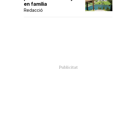
en família
Redacció