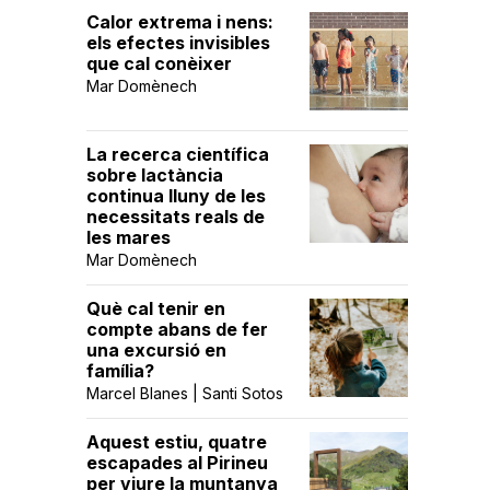
Calor extrema i nens:
els efectes invisibles
que cal conèixer
Mar Domènech
La recerca científica
sobre lactància
continua lluny de les
necessitats reals de
les mares
Mar Domènech
Què cal tenir en
compte abans de fer
una excursió en
família?
Marcel Blanes | Santi Sotos
Aquest estiu, quatre
escapades al Pirineu
per viure la muntanya