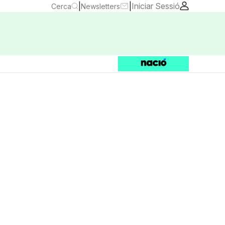
|
|
Iniciar Sessió
Cerca
Newsletters