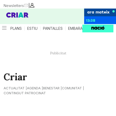
|
Newsletters
ara mateix
13:38
PLANS
ESTIU
PANTALLES
EMBARÀS
CRIANÇA
ES
Criar
ACTUALITAT
AGENDA
BENESTAR
COMUNITAT
CONTINGUT PATROCINAT