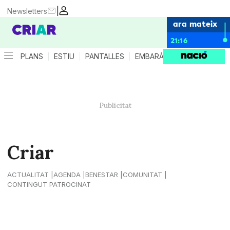
|
Newsletters
ara mateix
21:16
PLANS
ESTIU
PANTALLES
EMBARÀS
CRIANÇA
ES
Criar
ACTUALITAT
AGENDA
BENESTAR
COMUNITAT
CONTINGUT PATROCINAT