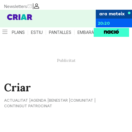
|
Newsletters
ara mateix
20:20
PLANS
ESTIU
PANTALLES
EMBARÀS
CRIANÇA
ES
Criar
ACTUALITAT
AGENDA
BENESTAR
COMUNITAT
CONTINGUT PATROCINAT