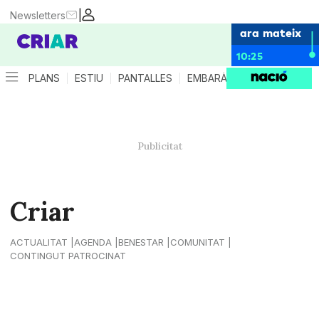
|
Newsletters
ara mateix
10:25
PLANS
ESTIU
PANTALLES
EMBARÀS
CRIANÇA
ES
Criar
ACTUALITAT
AGENDA
BENESTAR
COMUNITAT
CONTINGUT PATROCINAT