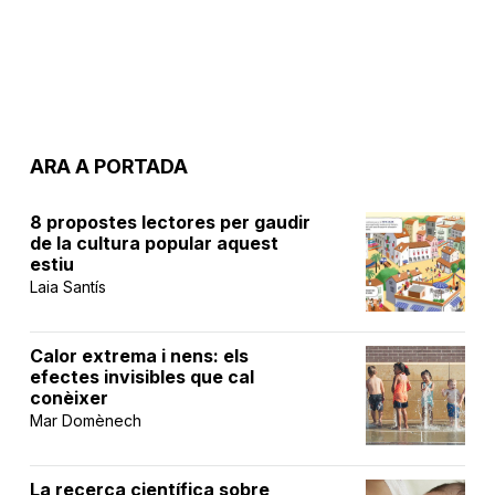
ARA A PORTADA
8 propostes lectores per gaudir
de la cultura popular aquest
estiu
Laia Santís
Calor extrema i nens: els
efectes invisibles que cal
conèixer
Mar Domènech
La recerca científica sobre