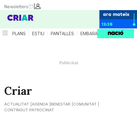
|
Newsletters
ara mateix
13:38
PLANS
ESTIU
PANTALLES
EMBARÀS
CRIANÇA
ES
Criar
ACTUALITAT
AGENDA
BENESTAR
COMUNITAT
CONTINGUT PATROCINAT