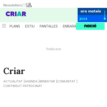
|
Newsletters
ara mateix
21:13
PLANS
ESTIU
PANTALLES
EMBARÀS
CRIANÇA
ES
Criar
ACTUALITAT
AGENDA
BENESTAR
COMUNITAT
CONTINGUT PATROCINAT