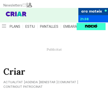
|
Newsletters
ara mateix
21:38
PLANS
ESTIU
PANTALLES
EMBARÀS
CRIANÇA
ES
Criar
ACTUALITAT
AGENDA
BENESTAR
COMUNITAT
CONTINGUT PATROCINAT