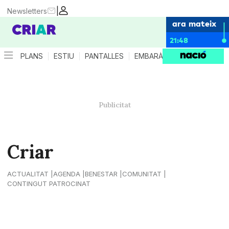
|
Newsletters
ara mateix
21:48
PLANS
ESTIU
PANTALLES
EMBARÀS
CRIANÇA
ES
Criar
ACTUALITAT
AGENDA
BENESTAR
COMUNITAT
CONTINGUT PATROCINAT