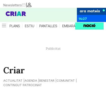
|
Newsletters
ara mateix
14:27
PLANS
ESTIU
PANTALLES
EMBARÀS
CRIANÇA
ES
Criar
ACTUALITAT
AGENDA
BENESTAR
COMUNITAT
CONTINGUT PATROCINAT