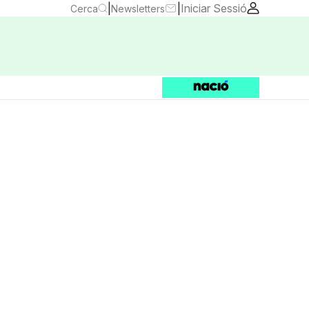
|
|
Iniciar Sessió
Cerca
Newsletters