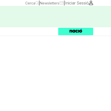
|
|
Iniciar Sessió
Cerca
Newsletters