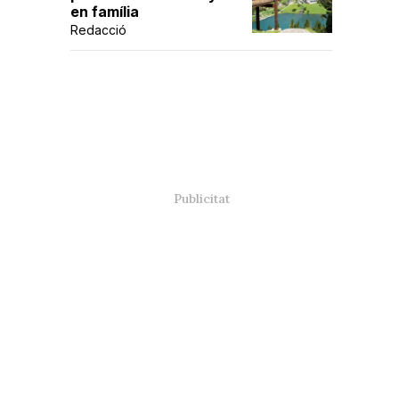
en família
Redacció