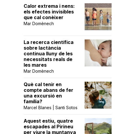
Calor extrema i nens:
els efectes invisibles
que cal conèixer
Mar Domènech
La recerca científica
sobre lactància
continua lluny de les
necessitats reals de
les mares
Mar Domènech
Què cal tenir en
compte abans de fer
una excursió en
família?
Marcel Blanes | Santi Sotos
Aquest estiu, quatre
escapades al Pirineu
per viure la muntanya