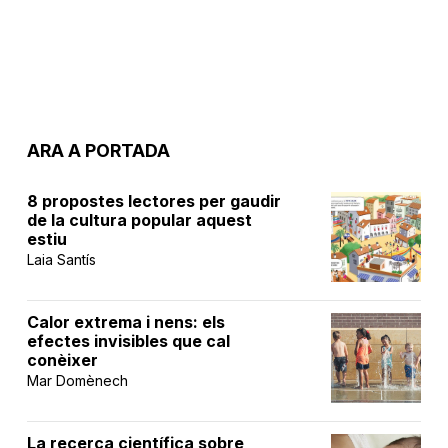
ARA A PORTADA
8 propostes lectores per gaudir
de la cultura popular aquest
estiu
Laia Santís
Calor extrema i nens: els
efectes invisibles que cal
conèixer
Mar Domènech
La recerca científica sobre