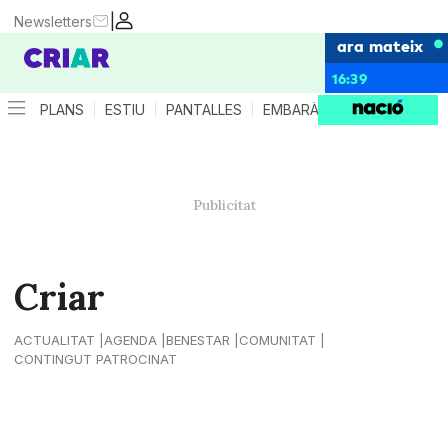
|
Newsletters
ara mateix
16:39
PLANS
ESTIU
PANTALLES
EMBARÀS
CRIANÇA
ES
Criar
ACTUALITAT
AGENDA
BENESTAR
COMUNITAT
CONTINGUT PATROCINAT