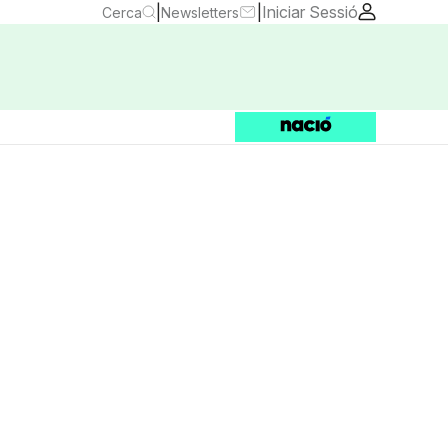
|
|
Iniciar Sessió
Cerca
Newsletters