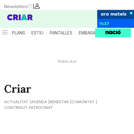
|
Newsletters
ara mateix
11:37
PLANS
ESTIU
PANTALLES
EMBARÀS
CRIANÇA
ES
Criar
ACTUALITAT
AGENDA
BENESTAR
COMUNITAT
CONTINGUT PATROCINAT