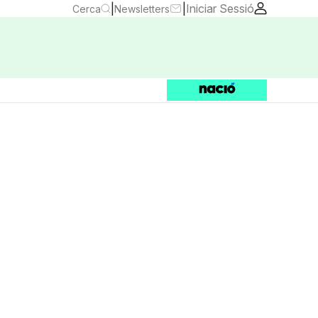
|
|
Iniciar Sessió
Cerca
Newsletters