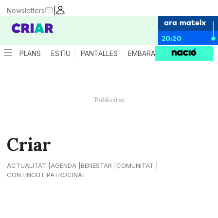
|
Newsletters
ara mateix
20:20
PLANS
ESTIU
PANTALLES
EMBARÀS
CRIANÇA
ES
Criar
ACTUALITAT
AGENDA
BENESTAR
COMUNITAT
CONTINGUT PATROCINAT