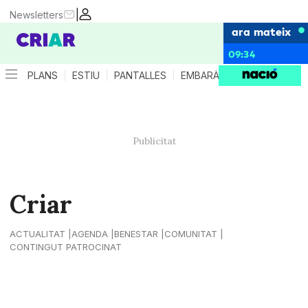
|
Newsletters
ara mateix
09:34
PLANS
ESTIU
PANTALLES
EMBARÀS
CRIANÇA
ES
Criar
ACTUALITAT
AGENDA
BENESTAR
COMUNITAT
CONTINGUT PATROCINAT