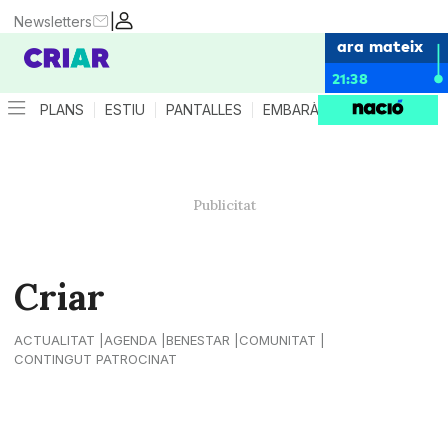
|
Newsletters
ara mateix
21:38
PLANS
ESTIU
PANTALLES
EMBARÀS
CRIANÇA
ES
Criar
ACTUALITAT
AGENDA
BENESTAR
COMUNITAT
CONTINGUT PATROCINAT