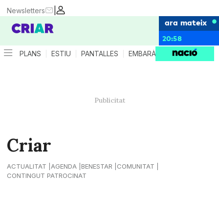
|
Newsletters
ara mateix
20:58
PLANS
ESTIU
PANTALLES
EMBARÀS
CRIANÇA
ES
Criar
ACTUALITAT
AGENDA
BENESTAR
COMUNITAT
CONTINGUT PATROCINAT