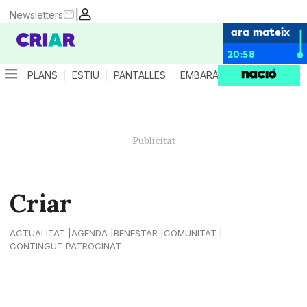
|
Newsletters
ara mateix
20:58
PLANS
ESTIU
PANTALLES
EMBARÀS
CRIANÇA
ES
Criar
ACTUALITAT
AGENDA
BENESTAR
COMUNITAT
CONTINGUT PATROCINAT