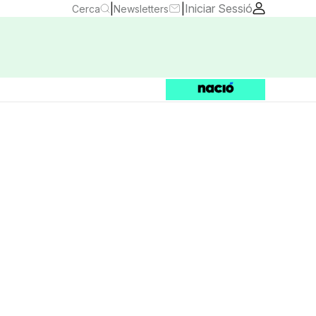
|
|
Iniciar Sessió
Cerca
Newsletters