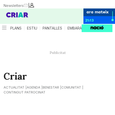
|
Newsletters
ara mateix
21:13
PLANS
ESTIU
PANTALLES
EMBARÀS
CRIANÇA
ES
Criar
ACTUALITAT
AGENDA
BENESTAR
COMUNITAT
CONTINGUT PATROCINAT