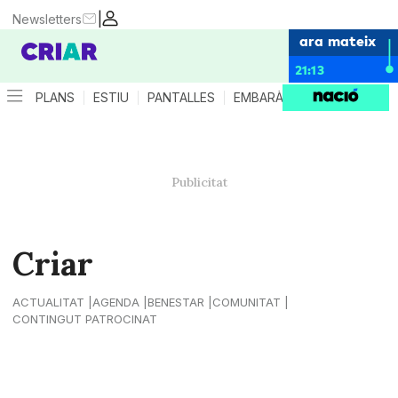
|
Newsletters
ara mateix
21:13
PLANS
ESTIU
PANTALLES
EMBARÀS
CRIANÇA
ES
Criar
ACTUALITAT
AGENDA
BENESTAR
COMUNITAT
CONTINGUT PATROCINAT