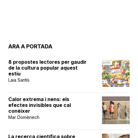
ARA A PORTADA
8 propostes lectores per gaudir
de la cultura popular aquest
estiu
Laia Santís
Calor extrema i nens: els
efectes invisibles que cal
conèixer
Mar Domènech
La recerca científica sobre