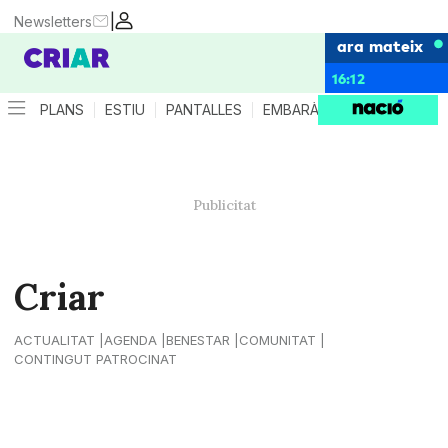
|
Newsletters
ara mateix
16:12
PLANS
ESTIU
PANTALLES
EMBARÀS
CRIANÇA
ES
Criar
ACTUALITAT
AGENDA
BENESTAR
COMUNITAT
CONTINGUT PATROCINAT