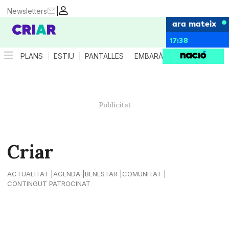
|
Newsletters
ara mateix
17:38
PLANS
ESTIU
PANTALLES
EMBARÀS
CRIANÇA
ES
Criar
ACTUALITAT
AGENDA
BENESTAR
COMUNITAT
CONTINGUT PATROCINAT