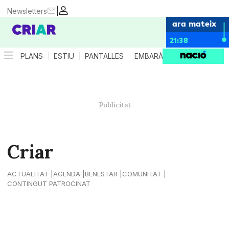
|
Newsletters
ara mateix
21:38
PLANS
ESTIU
PANTALLES
EMBARÀS
CRIANÇA
ES
Criar
ACTUALITAT
AGENDA
BENESTAR
COMUNITAT
CONTINGUT PATROCINAT